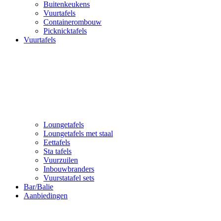
Buitenkeukens
Vuurtafels
Containerombouw
Picknicktafels
Vuurtafels
Loungetafels
Loungetafels met staal
Eettafels
Sta tafels
Vuurzuilen
Inbouwbranders
Vuurstatafel sets
Bar/Balie
Aanbiedingen