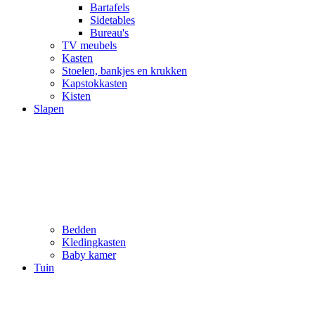
Bartafels
Sidetables
Bureau's
TV meubels
Kasten
Stoelen, bankjes en krukken
Kapstokkasten
Kisten
Slapen
Bedden
Kledingkasten
Baby kamer
Tuin