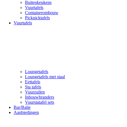
Buitenkeukens
Vuurtafels
Containerombouw
Picknicktafels
Vuurtafels
Loungetafels
Loungetafels met staal
Eettafels
Sta tafels
Vuurzuilen
Inbouwbranders
Vuurstatafel sets
Bar/Balie
Aanbiedingen