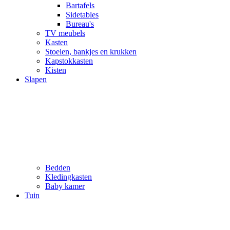
Bartafels
Sidetables
Bureau's
TV meubels
Kasten
Stoelen, bankjes en krukken
Kapstokkasten
Kisten
Slapen
Bedden
Kledingkasten
Baby kamer
Tuin