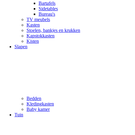
Bartafels
Sidetables
Bureau's
TV meubels
Kasten
Stoelen, bankjes en krukken
Kapstokkasten
Kisten
Slapen
Bedden
Kledingkasten
Baby kamer
Tuin