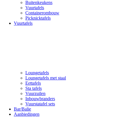
Buitenkeukens
Vuurtafels
Containerombouw
Picknicktafels
Vuurtafels
Loungetafels
Loungetafels met staal
Eettafels
Sta tafels
Vuurzuilen
Inbouwbranders
Vuurstatafel sets
Bar/Balie
Aanbiedingen