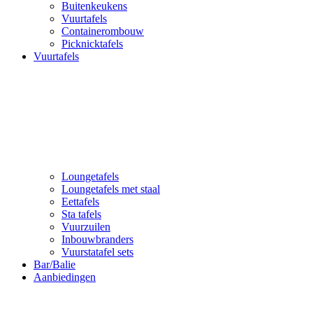
Buitenkeukens
Vuurtafels
Containerombouw
Picknicktafels
Vuurtafels
Loungetafels
Loungetafels met staal
Eettafels
Sta tafels
Vuurzuilen
Inbouwbranders
Vuurstatafel sets
Bar/Balie
Aanbiedingen