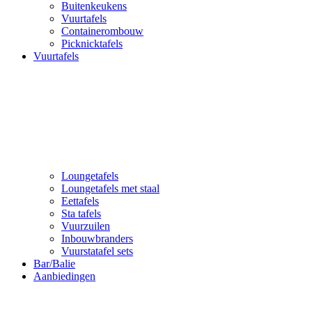
Buitenkeukens
Vuurtafels
Containerombouw
Picknicktafels
Vuurtafels
Loungetafels
Loungetafels met staal
Eettafels
Sta tafels
Vuurzuilen
Inbouwbranders
Vuurstatafel sets
Bar/Balie
Aanbiedingen