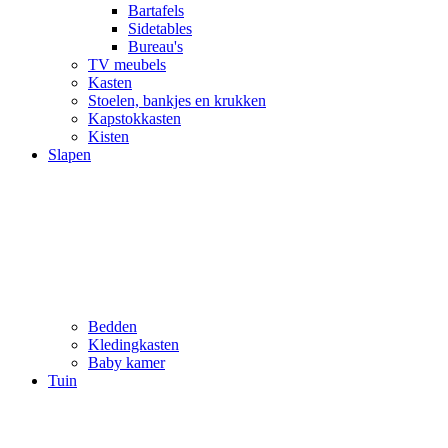
Bartafels
Sidetables
Bureau's
TV meubels
Kasten
Stoelen, bankjes en krukken
Kapstokkasten
Kisten
Slapen
Bedden
Kledingkasten
Baby kamer
Tuin