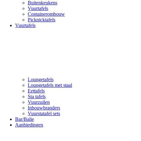
Buitenkeukens
Vuurtafels
Containerombouw
Picknicktafels
Vuurtafels
Loungetafels
Loungetafels met staal
Eettafels
Sta tafels
Vuurzuilen
Inbouwbranders
Vuurstatafel sets
Bar/Balie
Aanbiedingen