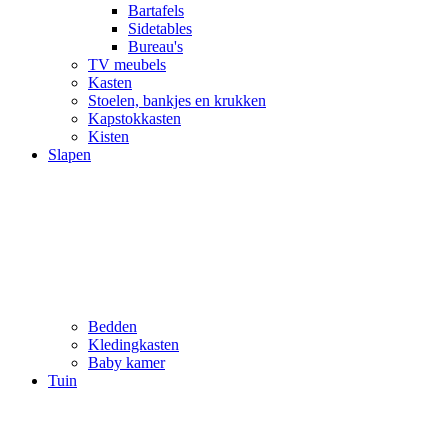
Bartafels
Sidetables
Bureau's
TV meubels
Kasten
Stoelen, bankjes en krukken
Kapstokkasten
Kisten
Slapen
Bedden
Kledingkasten
Baby kamer
Tuin