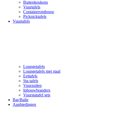
Buitenkeukens
Vuurtafels
Containerombouw
Picknicktafels
Vuurtafels
Loungetafels
Loungetafels met staal
Eettafels
Sta tafels
Vuurzuilen
Inbouwbranders
Vuurstatafel sets
Bar/Balie
Aanbiedingen