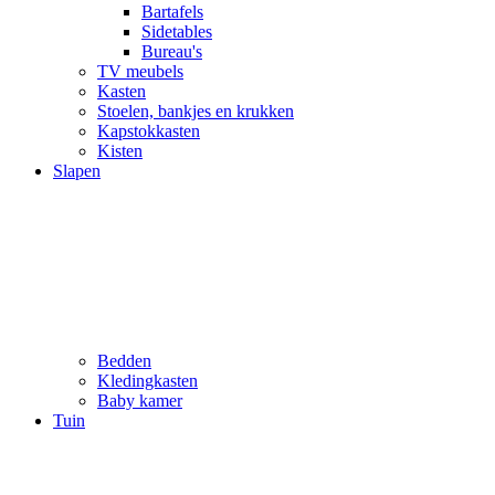
Bartafels
Sidetables
Bureau's
TV meubels
Kasten
Stoelen, bankjes en krukken
Kapstokkasten
Kisten
Slapen
Bedden
Kledingkasten
Baby kamer
Tuin