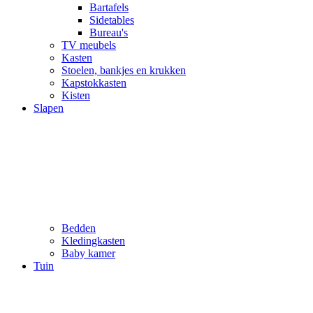
Bartafels
Sidetables
Bureau's
TV meubels
Kasten
Stoelen, bankjes en krukken
Kapstokkasten
Kisten
Slapen
Bedden
Kledingkasten
Baby kamer
Tuin