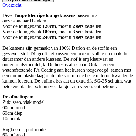
Overzicht
Deze
Taupe kleurige loungekussens
passen in al
onze
standaard
banken.
Voor de loungebank
120cm
, moet u
2 sets
bestellen.
Voor de loungebank
180cm
, moet u
3 sets
bestellen.
Voor de loungebank
240cm
, moet u
4 sets
bestellen.
De kussens zijn gemaakt van 100% Darlon en de stof is een
geweven stof. Dit geeft het kussen een luxe uitstaling en maakt het
duurzamer dan andere kussens. De stof is erg kleurvast en
onderhoudsvriendelijk. De hoes is afritsbaar. Ook is er een
waterafstotende PA Coating aan het kussen toegevoegd, samen met
een dunne plastic laag onder de stof om de beste outdoor kwaliteit te
kunnen leveren. De vulling bestaat uit extra dik SG-35 schuim, wat
betekend dat het schuim veel langer zijn veerkracht behoud.
De afmetingen:
Zitkussen, vlak model
60cm breed
60cm diep
10cm dik
Rugkussen, plof model
60cm breed