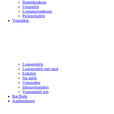
Buitenkeukens
Vuurtafels
Containerombouw
Picknicktafels
Vuurtafels
Loungetafels
Loungetafels met staal
Eettafels
Sta tafels
Vuurzuilen
Inbouwbranders
Vuurstatafel sets
Bar/Balie
Aanbiedingen