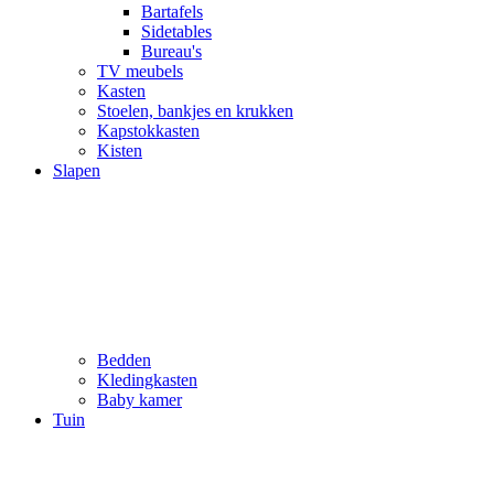
Bartafels
Sidetables
Bureau's
TV meubels
Kasten
Stoelen, bankjes en krukken
Kapstokkasten
Kisten
Slapen
Bedden
Kledingkasten
Baby kamer
Tuin