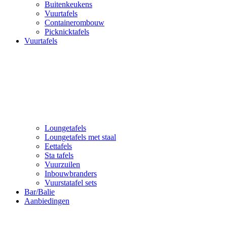
Buitenkeukens
Vuurtafels
Containerombouw
Picknicktafels
Vuurtafels
Loungetafels
Loungetafels met staal
Eettafels
Sta tafels
Vuurzuilen
Inbouwbranders
Vuurstatafel sets
Bar/Balie
Aanbiedingen