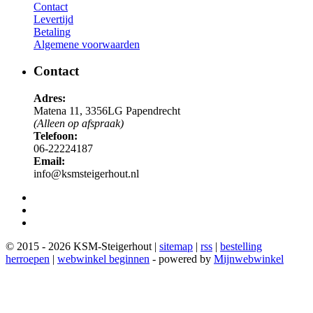
Contact
Levertijd
Betaling
Algemene voorwaarden
Contact
Adres:
Matena 11, 3356LG Papendrecht
(Alleen op afspraak)
Telefoon:
06-22224187
Email:
info@ksmsteigerhout.nl
© 2015 - 2026 KSM-Steigerhout |
sitemap
|
rss
|
bestelling
herroepen
|
webwinkel beginnen
- powered by
Mijnwebwinkel