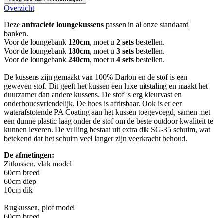
Overzicht
Deze
antraciete loungekussens
passen in al onze
standaard
banken.
Voor de loungebank
120cm
, moet u
2 sets
bestellen.
Voor de loungebank
180cm
, moet u
3 sets
bestellen.
Voor de loungebank
240cm
, moet u
4 sets
bestellen.
De kussens zijn gemaakt van 100% Darlon en de stof is een
geweven stof. Dit geeft het kussen een luxe uitstaling en maakt het
duurzamer dan andere kussens. De stof is erg kleurvast en
onderhoudsvriendelijk. De hoes is afritsbaar. Ook is er een
waterafstotende PA Coating aan het kussen toegevoegd, samen met
een dunne plastic laag onder de stof om de beste outdoor kwaliteit te
kunnen leveren. De vulling bestaat uit extra dik SG-35 schuim, wat
betekend dat het schuim veel langer zijn veerkracht behoud.
De afmetingen:
Zitkussen, vlak model
60cm breed
60cm diep
10cm dik
Rugkussen, plof model
60cm breed