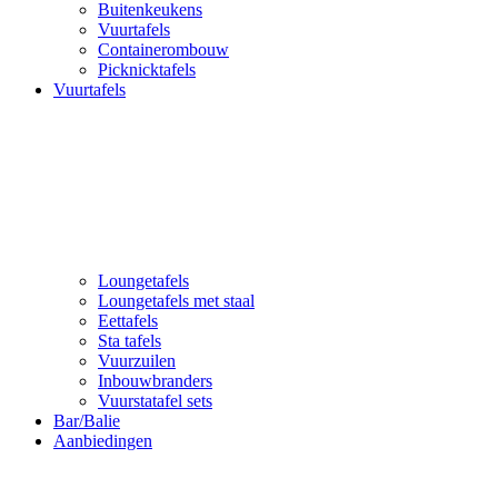
Buitenkeukens
Vuurtafels
Containerombouw
Picknicktafels
Vuurtafels
Loungetafels
Loungetafels met staal
Eettafels
Sta tafels
Vuurzuilen
Inbouwbranders
Vuurstatafel sets
Bar/Balie
Aanbiedingen