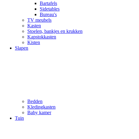
Bartafels
Sidetables
Bureau's
TV meubels
Kasten
Stoelen, bankjes en krukken
Kapstokkasten
Kisten
Slapen
Bedden
Kledingkasten
Baby kamer
Tuin