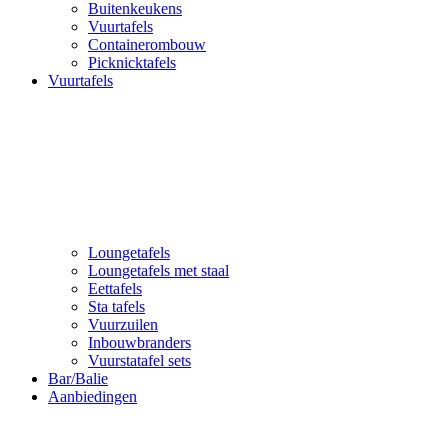
Buitenkeukens
Vuurtafels
Containerombouw
Picknicktafels
Vuurtafels
Loungetafels
Loungetafels met staal
Eettafels
Sta tafels
Vuurzuilen
Inbouwbranders
Vuurstatafel sets
Bar/Balie
Aanbiedingen