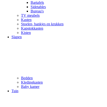
Bartafels
Sidetables
Bureau's
TV meubels
Kasten
Stoelen, bankjes en krukken
Kapstokkasten
Kisten
Slapen
Bedden
Kledingkasten
Baby kamer
Tuin