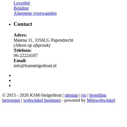
Levertijd
Betaling
Algemene voorwaarden
Contact
Adres:
Matena 11, 3356LG Papendrecht
(Alleen op afspraak)
Telefoon:
06-22224187
Email:
info@ksmsteigerhout.nl
© 2015 - 2026 KSM-Steigerhout |
sitemap
|
rss
|
bestelling
herroepen
|
webwinkel beginnen
- powered by
Mijnwebwinkel