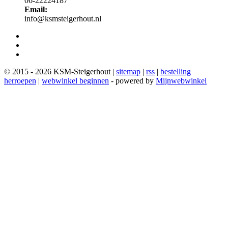
06-22224187
Email:
info@ksmsteigerhout.nl
© 2015 - 2026 KSM-Steigerhout |
sitemap
|
rss
|
bestelling
herroepen
|
webwinkel beginnen
- powered by
Mijnwebwinkel