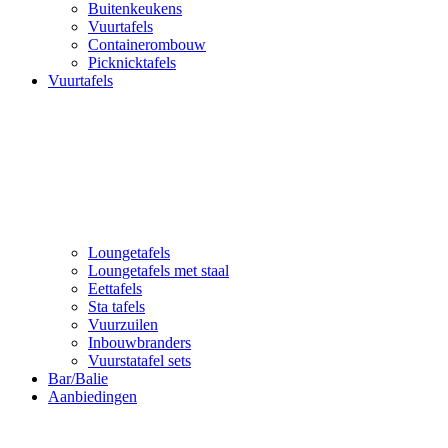
Buitenkeukens
Vuurtafels
Containerombouw
Picknicktafels
Vuurtafels
Loungetafels
Loungetafels met staal
Eettafels
Sta tafels
Vuurzuilen
Inbouwbranders
Vuurstatafel sets
Bar/Balie
Aanbiedingen