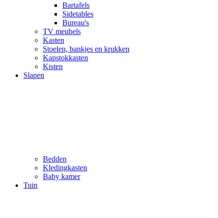
Bartafels
Sidetables
Bureau's
TV meubels
Kasten
Stoelen, bankjes en krukken
Kapstokkasten
Kisten
Slapen
Bedden
Kledingkasten
Baby kamer
Tuin