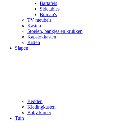
Bartafels
Sidetables
Bureau's
TV meubels
Kasten
Stoelen, bankjes en krukken
Kapstokkasten
Kisten
Slapen
Bedden
Kledingkasten
Baby kamer
Tuin