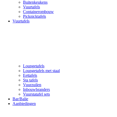
Buitenkeukens
Vuurtafels
Containerombouw
Picknicktafels
Vuurtafels
Loungetafels
Loungetafels met staal
Eettafels
Sta tafels
Vuurzuilen
Inbouwbranders
Vuurstatafel sets
Bar/Balie
Aanbiedingen