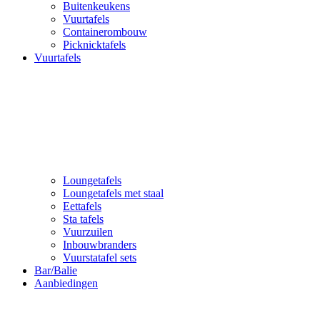
Buitenkeukens
Vuurtafels
Containerombouw
Picknicktafels
Vuurtafels
Loungetafels
Loungetafels met staal
Eettafels
Sta tafels
Vuurzuilen
Inbouwbranders
Vuurstatafel sets
Bar/Balie
Aanbiedingen