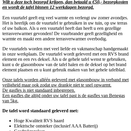
Wilt u deze toch bezorgd krijgen, dan betaald u €50,- bezorgkosten
en wordt de tafel binnen 12 werkdagen bezorgd.
Een vuurtafel geeft erg veel warmte en verlengt uw zomer avondjes.
Het is heerlijk om de vuurtafel te gebruiken in uw tuin, op uw terras
of uw balkon. Als u een vuurtafel heeft dan heeft u een gezellige
terrasverwarmer gevonden! De vuurbrander geeft gezelligheid en
warmte en maakt een andere terrasverwarmer overbodig.
De vuurtafels worden met veel liefde en vakmanschap handgemaakt
in onze werkplaats. De vuurtafel wordt geleverd met een RVS brand
element en een rvs deksel. Als u de gehele tafel wenst te gebruiken,
kunt u de glasombouw van de tafel halen en de deksel op het brand
element plaatsen en u kunt gebruik maken van het gehele tafelblad.
Onze tafels worden alléén geleverd met glasombouw in verband met
veiligheid maar ook zodat uw drankje niet te snel opwarmt.
De gasfles is niet standaard inbegrepen.
Een gasfles die altijd onder uw tafel past is de gasfles van Benegas
van 5kg.
De tafel word standaard geleverd met:
Hoge Kwaliteit RVS haard
Elektrische ontsteker (inclusief AAA Batterij)