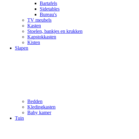
Bartafels
Sidetables
Bureau's
TV meubels
Kasten
Stoelen, bankjes en krukken
Kapstokkasten
Kisten
Slapen
Bedden
Kledingkasten
Baby kamer
Tuin