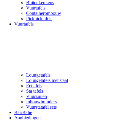
Buitenkeukens
Vuurtafels
Containerombouw
Picknicktafels
Vuurtafels
Loungetafels
Loungetafels met staal
Eettafels
Sta tafels
Vuurzuilen
Inbouwbranders
Vuurstatafel sets
Bar/Balie
Aanbiedingen