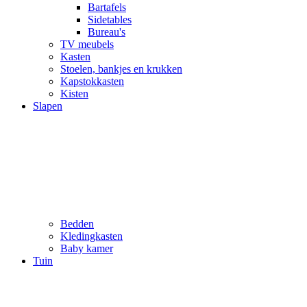
Bartafels
Sidetables
Bureau's
TV meubels
Kasten
Stoelen, bankjes en krukken
Kapstokkasten
Kisten
Slapen
Bedden
Kledingkasten
Baby kamer
Tuin