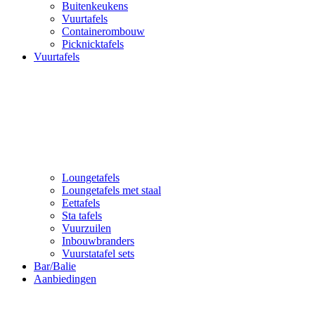
Buitenkeukens
Vuurtafels
Containerombouw
Picknicktafels
Vuurtafels
Loungetafels
Loungetafels met staal
Eettafels
Sta tafels
Vuurzuilen
Inbouwbranders
Vuurstatafel sets
Bar/Balie
Aanbiedingen