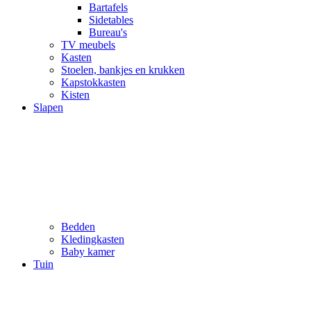
Bartafels
Sidetables
Bureau's
TV meubels
Kasten
Stoelen, bankjes en krukken
Kapstokkasten
Kisten
Slapen
Bedden
Kledingkasten
Baby kamer
Tuin