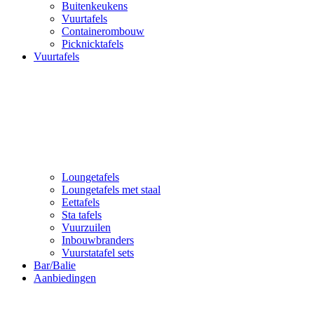
Buitenkeukens
Vuurtafels
Containerombouw
Picknicktafels
Vuurtafels
Loungetafels
Loungetafels met staal
Eettafels
Sta tafels
Vuurzuilen
Inbouwbranders
Vuurstatafel sets
Bar/Balie
Aanbiedingen