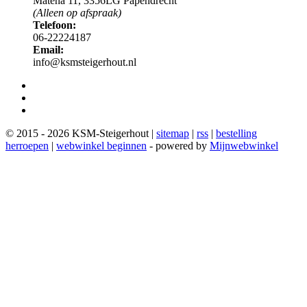
Matena 11, 3356LG Papendrecht
(Alleen op afspraak)
Telefoon:
06-22224187
Email:
info@ksmsteigerhout.nl
© 2015 - 2026 KSM-Steigerhout |
sitemap
|
rss
|
bestelling
herroepen
|
webwinkel beginnen
- powered by
Mijnwebwinkel