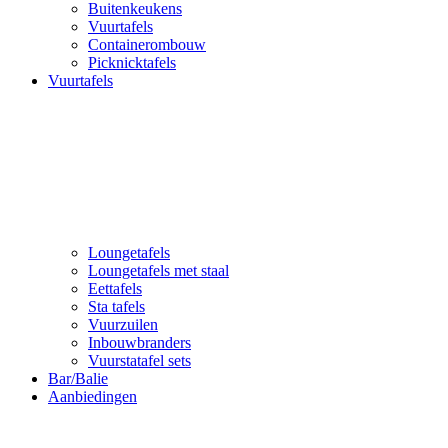
Buitenkeukens
Vuurtafels
Containerombouw
Picknicktafels
Vuurtafels
Loungetafels
Loungetafels met staal
Eettafels
Sta tafels
Vuurzuilen
Inbouwbranders
Vuurstatafel sets
Bar/Balie
Aanbiedingen