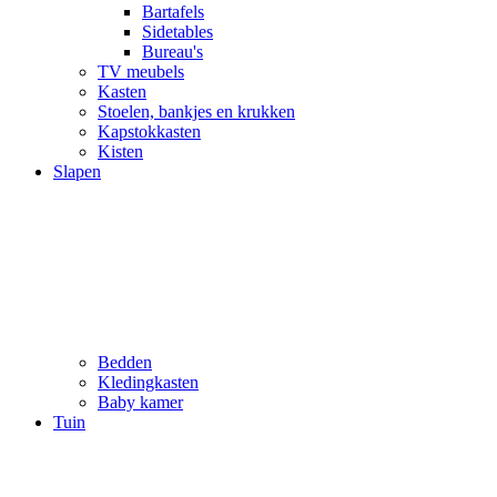
Bartafels
Sidetables
Bureau's
TV meubels
Kasten
Stoelen, bankjes en krukken
Kapstokkasten
Kisten
Slapen
Bedden
Kledingkasten
Baby kamer
Tuin