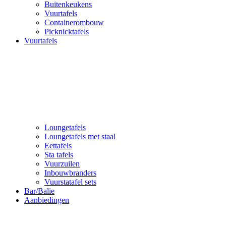
Buitenkeukens
Vuurtafels
Containerombouw
Picknicktafels
Vuurtafels
Loungetafels
Loungetafels met staal
Eettafels
Sta tafels
Vuurzuilen
Inbouwbranders
Vuurstatafel sets
Bar/Balie
Aanbiedingen