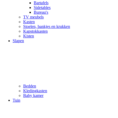
Bartafels
Sidetables
Bureau's
TV meubels
Kasten
Stoelen, bankjes en krukken
Kapstokkasten
Kisten
Slapen
Bedden
Kledingkasten
Baby kamer
Tuin