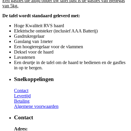
Een gasfles die altijd onder uw tafel past is de gasfles van Benegas
van 5kg.
De tafel wordt standaard geleverd met:
Hoge Kwaliteit RVS haard
Elektrische ontsteker (inclusief AAA Batterij)
Gasdrukregelaar
Gasslang van 1meter
Een hoogteregelaar voor de vlammen
Deksel voor de haard
Lavastenen
Een deurtje in de tafel om de haard te bedienen en de gasfles
in op te bergen.
Snelkoppelingen
Contact
Levertijd
Betaling
Algemene voorwaarden
Contact
Adres: