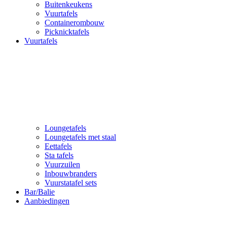
Buitenkeukens
Vuurtafels
Containerombouw
Picknicktafels
Vuurtafels
Loungetafels
Loungetafels met staal
Eettafels
Sta tafels
Vuurzuilen
Inbouwbranders
Vuurstatafel sets
Bar/Balie
Aanbiedingen