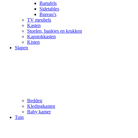
Bartafels
Sidetables
Bureau's
TV meubels
Kasten
Stoelen, bankjes en krukken
Kapstokkasten
Kisten
Slapen
Bedden
Kledingkasten
Baby kamer
Tuin