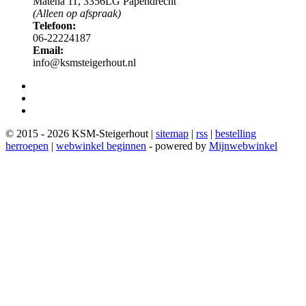
Matena 11, 3356LG Papendrecht
(Alleen op afspraak)
Telefoon:
06-22224187
Email:
info@ksmsteigerhout.nl
© 2015 - 2026 KSM-Steigerhout |
sitemap
|
rss
|
bestelling
herroepen
|
webwinkel beginnen
- powered by
Mijnwebwinkel