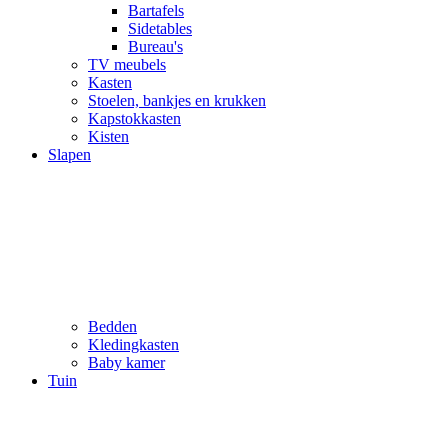
Bartafels
Sidetables
Bureau's
TV meubels
Kasten
Stoelen, bankjes en krukken
Kapstokkasten
Kisten
Slapen
Bedden
Kledingkasten
Baby kamer
Tuin