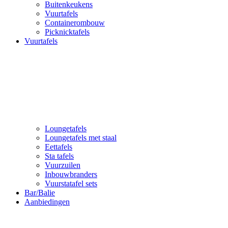
Buitenkeukens
Vuurtafels
Containerombouw
Picknicktafels
Vuurtafels
Loungetafels
Loungetafels met staal
Eettafels
Sta tafels
Vuurzuilen
Inbouwbranders
Vuurstatafel sets
Bar/Balie
Aanbiedingen