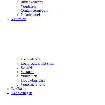
Buitenkeukens
Vuurtafels
Containerombouw
Picknicktafels
Vuurtafels
Loungetafels
Loungetafels met staal
Eettafels
Sta tafels
Vuurzuilen
Inbouwbranders
Vuurstatafel sets
Bar/Balie
Aanbiedingen