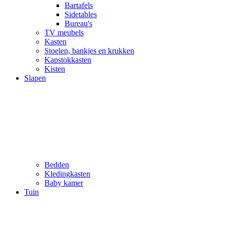
Bartafels
Sidetables
Bureau's
TV meubels
Kasten
Stoelen, bankjes en krukken
Kapstokkasten
Kisten
Slapen
Bedden
Kledingkasten
Baby kamer
Tuin