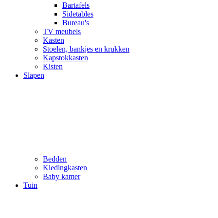
Bartafels
Sidetables
Bureau's
TV meubels
Kasten
Stoelen, bankjes en krukken
Kapstokkasten
Kisten
Slapen
Bedden
Kledingkasten
Baby kamer
Tuin