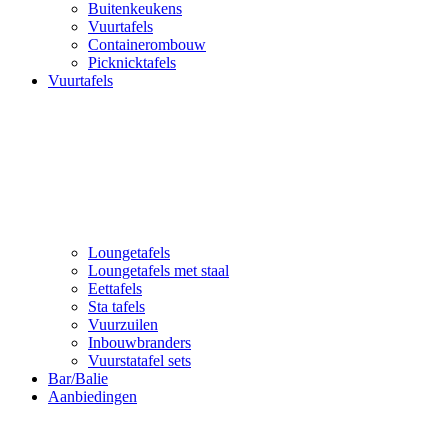
Buitenkeukens
Vuurtafels
Containerombouw
Picknicktafels
Vuurtafels
Loungetafels
Loungetafels met staal
Eettafels
Sta tafels
Vuurzuilen
Inbouwbranders
Vuurstatafel sets
Bar/Balie
Aanbiedingen