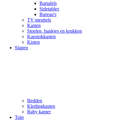
Bartafels
Sidetables
Bureau's
TV meubels
Kasten
Stoelen, bankjes en krukken
Kapstokkasten
Kisten
Slapen
Bedden
Kledingkasten
Baby kamer
Tuin