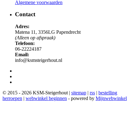
Algemene voorwaarden
Contact
Adres:
Matena 11, 3356LG Papendrecht
(Alleen op afspraak)
Telefoon:
06-22224187
Email:
info@ksmsteigerhout.nl
© 2015 - 2026 KSM-Steigerhout |
sitemap
|
rss
|
bestelling
herroepen
|
webwinkel beginnen
- powered by
Mijnwebwinkel