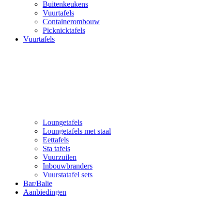
Buitenkeukens
Vuurtafels
Containerombouw
Picknicktafels
Vuurtafels
Loungetafels
Loungetafels met staal
Eettafels
Sta tafels
Vuurzuilen
Inbouwbranders
Vuurstatafel sets
Bar/Balie
Aanbiedingen